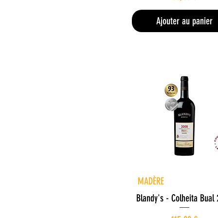
3 €
285 €
Ajouter au panier
Aperçu rapide
MADÈRE
Blandy's - Colheita Bual