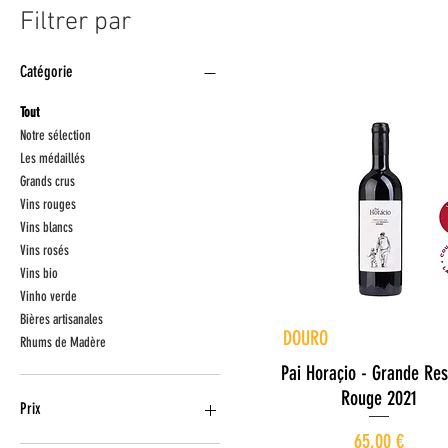
Filtrer par
Catégorie
Tout
Notre sélection
Les médaillés
Grands crus
Vins rouges
Vins blancs
Vins rosés
Vins bio
Vinho verde
Bières artisanales
Aperçu rapide
DOURO
Rhums de Madère
Pai Horaçio - Grande Re
Rouge 2021
Prix
Prix
65,00 €