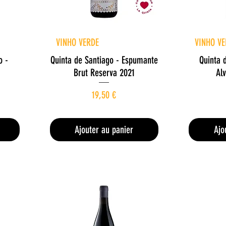
Aperçu rapide
A
VINHO VERDE
VINHO VE
o -
Quinta de Santiago - Espumante
Quinta 
Brut Reserva 2021
Al
otionnel
Prix
19,50 €
26,00 €
/
1l
2
6
Ajouter au panier
Ajo
,
0
0
€
p
a
r
1
L
i
t
r