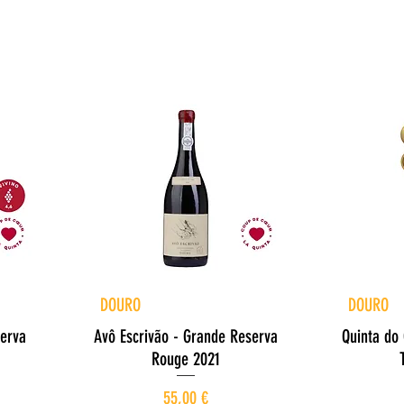
Aperçu rapide
A
DOURO
DOURO
serva
Avô Escrivão - Grande Reserva
Quinta do 
Rouge 2021
Prix
55,00 €