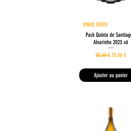
Aperçu rapide
VINHO VERDE
Pack Quinta de Santiag
Alvarinho 2023 x6
Prix original
Prix prom
83,40 €
75,06 €
100,08 €
/
1l
1
0
Ajouter au panier
0
,
0
8
€
p
a
r
1
L
i
t