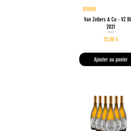
Aperçu rapide
DOURO
Van Zellers & Co - VZ B
2021
Prix
22,00 €
29,33 €
/
1l
2
9
Ajouter au panier
,
3
3
€
p
a
r
1
L
i
t
r
e