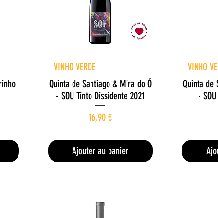
e
Aperçu rapide
A
VINHO VERDE
VINHO VE
rinho
Quinta de Santiago & Mira do Ó
Quinta de 
- SOU Tinto Dissidente 2021
- SOU
Prix
16,90 €
22,53 €
/
1l
2
2
Ajouter au panier
Ajo
,
5
3
€
p
a
r
1
L