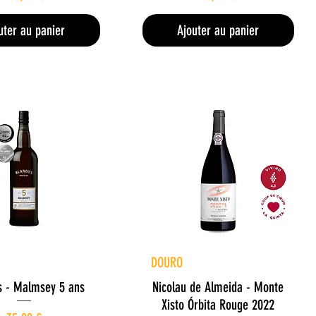
uter au panier
Ajouter au panier
perçu rapide
Aperçu rapide
DOURO
s - Malmsey 5 ans
Nicolau de Almeida - Monte
Xisto Órbita Rouge 2022