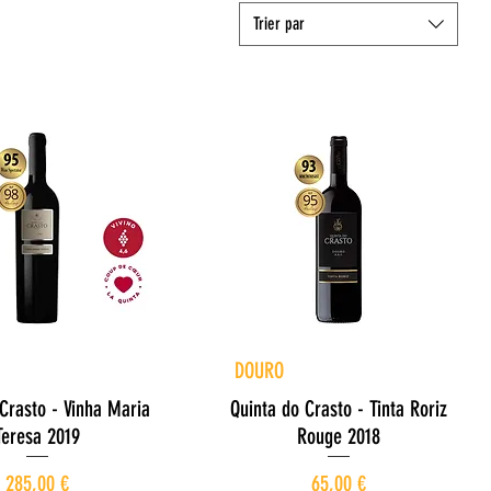
Trier par
perçu rapide
Aperçu rapide
DOURO
Crasto - Vinha Maria
Quinta do Crasto - Tinta Roriz
Teresa 2019
Rouge 2018
Prix
Prix
285,00 €
65,00 €