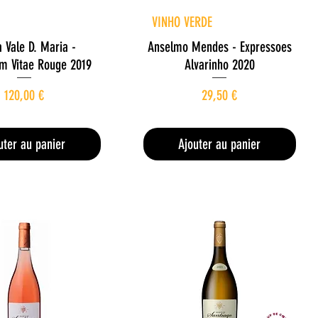
perçu rapide
Aperçu rapide
VINHO VERDE
a Vale D. Maria -
Anselmo Mendes - Expressoes
um Vitae Rouge 2019
Alvarinho 2020
Prix
Prix
120,00 €
29,50 €
160,00 €
/
1l
39,33 €
/
1l
1
3
6
9
uter au panier
Ajouter au panier
0
,
,
3
0
3
0
€
€
p
p
a
a
r
r
1
1
L
L
i
i
t
t
r
r
e
e