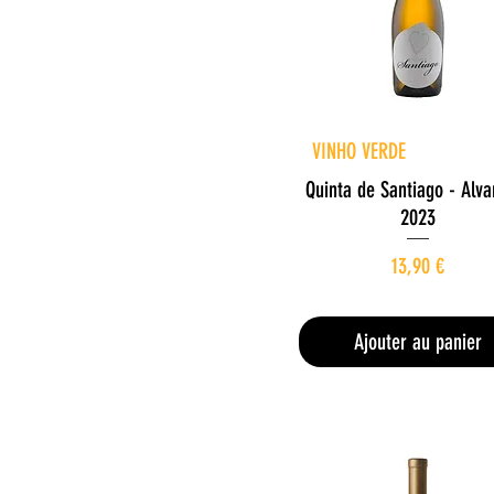
r
e
Aperçu rapide
VINHO VERDE
Quinta de Santiago - Alva
2023
Prix
13,90 €
18,53 €
/
1l
1
8
Ajouter au panier
,
5
3
€
p
a
r
1
L