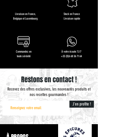
Livraison en France,
Stock en France
Belgique et Luxembourg
Livraison rapide
Commandez en
À votre écoute 7J/7
toute sérénité
+33 (0)6 68 36 71 64
Restons en contact !
Recevez des offres exclusives, les nouveautés produits et
nos recettes gourmandes !
J'en profite !
À PROPOS