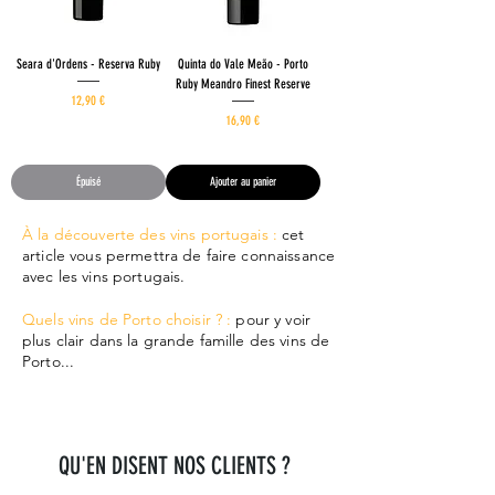
Seara d'Ordens - Reserva Ruby
Quinta do Vale Meão - Porto
Ruby Meandro Finest Reserve
Prix
12,90 €
Prix
16,90 €
17,20 €
/
1l
1
22,53 €
/
1l
7
2
,
2
Épuisé
Ajouter au panier
2
,
0
5
3
À la découverte des vins portugais :
cet
€
article vous permettra de faire connaissance
p
€
a
avec les vins portugais.
p
r
a
1
r
Quels vins de Porto choisir ? :
pour y voir
L
1
plus clair dans la grande famille des vins de
i
L
t
i
Porto...
r
t
e
r
e
QU'EN DISENT NOS CLIENTS ?