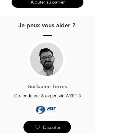
Ajouter au panier
morilles, carré d’agneau aux herbes, fromages
affinés type Azeitão, vieux comté ou stilton.
Je peux vous aider ?
Potentiel de garde : Immense. À carafer 2 h si
dégusté jeune. À garder sans problème 15 à 20
ans. Pic attendu entre 2028 et 2038.
Guillaume Torres
Co-fondateur & expert vin WSET 3
Discuter