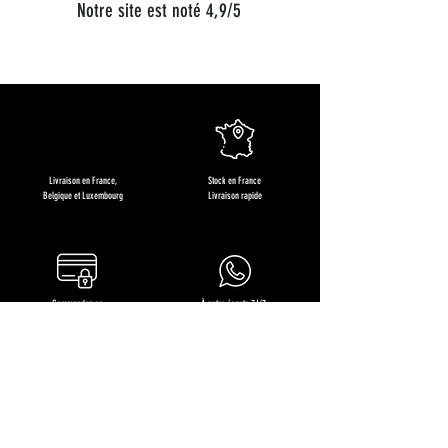
Notre site est noté 4,9/5
Livraison en France,
Stock en France
Belgique et Luxembourg
Livraison rapide
Commandez en
À votre écoute 7J/7
toute sérénité
+33 (0)6 68 36 71 64
Restons en contact !
Recevez des offres exclusives, les nouveautés produits et
nos recettes gourmandes !