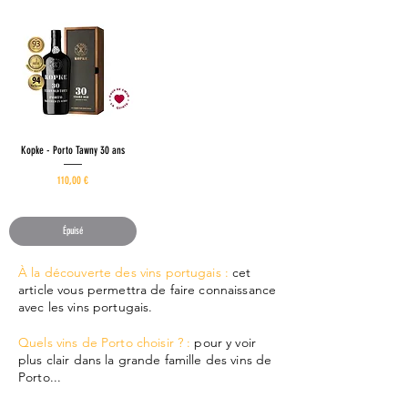
,
3
3
€
p
a
r
1
L
i
Kopke - Porto Tawny 30 ans
t
r
Prix
110,00 €
e
146,67 €
/
1l
1
4
Épuisé
6
,
6
À la découverte des vins portugais :
cet
7
article vous permettra de faire connaissance
avec les vins portugais.
€
p
a
Quels vins de Porto choisir ? :
pour y voir
r
plus clair dans la grande famille des vins de
1
Porto...
L
i
t