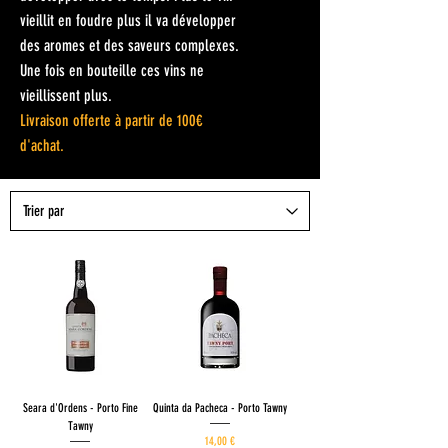
vieillit en foudre plus il va développer
des aromes et des saveurs complexes.
Une fois en bouteille ces vins ne
vieillissent plus.
Livraison offerte à partir de 100€
d'achat.
Seara d'Ordens - Porto Fine
Quinta da Pacheca - Porto Tawny
Tawny
Prix
14,00 €