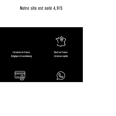
Notre site est noté 4,9/5
Livraison en France,
Stock en France
Belgique et Luxembourg
Livraison rapide
Commandez en
À votre écoute 7J/7
toute sérénité
+33 (0)6 68 36 71 64
Restons en contact !
Recevez des offres exclusives, les nouveautés produits et