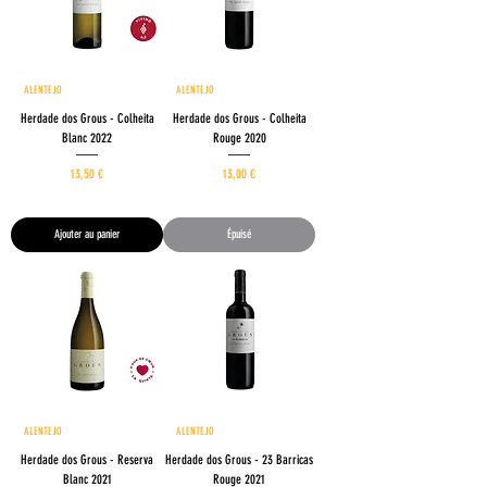
ALENTEJO
ALENTEJO
Herdade dos Grous - Colheita
Herdade dos Grous - Colheita
Blanc 2022
Rouge 2020
Prix
Prix
13,50 €
13,00 €
17,33 €
/
1l
1
7
Ajouter au panier
Épuisé
,
3
3
€
p
a
r
1
L
i
t
ALENTEJO
ALENTEJO
r
e
Herdade dos Grous - Reserva
Herdade dos Grous - 23 Barricas
Blanc 2021
Rouge 2021