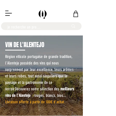
LIVRAISON OFFERTE À PARTIR DE 100€
VIN DE L'ALENTEJO
Région viticole portugaise de grande tradition,
l'Alentejo possède des vins qui nous
surprennent par leur excellence, leurs arômes
et leurs robes, tout aussi singuliers que le
paysage et la gastronomie de ce
terroir.Découvrez notre sélection des
meilleurs
vins de l'Alentejo
: rouges, blancs, bios...
Livraison offerte à partir de 100€ d'achat.