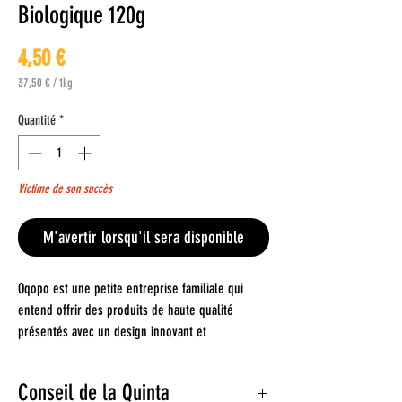
Biologique 120g
Prix
4,50 €
37,50 €
/
1kg
37,50 €
pour
Quantité
*
1
Kilogramme
Victime de son succès
M'avertir lorsqu'il sera disponible
Oqopo est une petite entreprise familiale qui
entend offrir des produits de haute qualité
présentés avec un design innovant et
différenciant, cherchant des racines dans les
produits traditionnels du Portugal.
Conseil de la Quinta