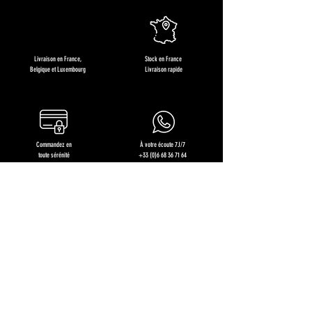
Livraison en France,
Stock en France
Belgique et Luxembourg
Livraison rapide
Commandez en
À votre écoute 7J/7
toute sérénité
+33 (0)6 68 36 71 64
Restons en contact !
Recevez des offres exclusives, les nouveautés produits et
nos recettes gourmandes !
J'en profite !