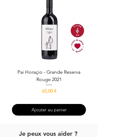
Pai Horaçio - Grande Reserva
Avô Escrivão - Gra
Rouge 2021
Prix
65,00 €
Ajouter au panier
Je peux vous aider ?