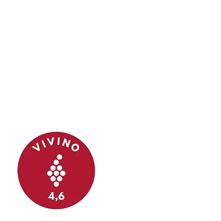
L'équipe de Quinta do Noval est engagée avec
passion à préserver les terroirs de ce domaine
d'exception. Chaque année, ils
s'efforçent d'élaborer des vins dignes de porter
le nom de Quinta do Noval et de rejoindre la
grande lignée de vins issus de ce passé
prestigieux. Aujourd'hui, le vignoble est en
mesure de produire des vins parmi les meilleurs
au monde.
#noval #porto #vindeporto
#epiceriefineportugaise #quintaportuguesa