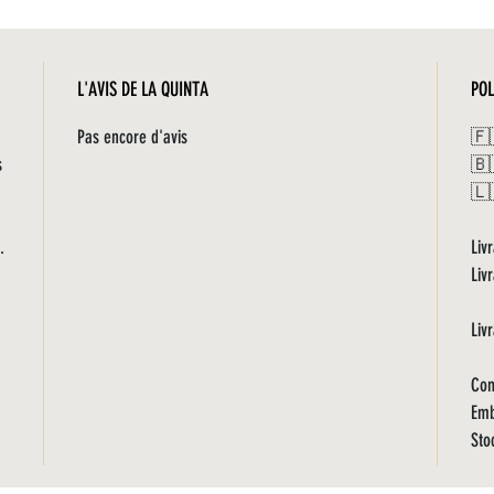
L'AVIS DE LA QUINTA
POL
Pas encore d'avis
🇫
s
🇧
🇱
.
Liv
Liv
Liv
Com
Emb
Sto