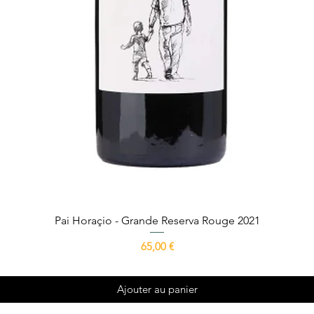
Aperçu rapide
Pai Horaçio - Grande Reserva Rouge 2021
Prix
65,00 €
Ajouter au panier