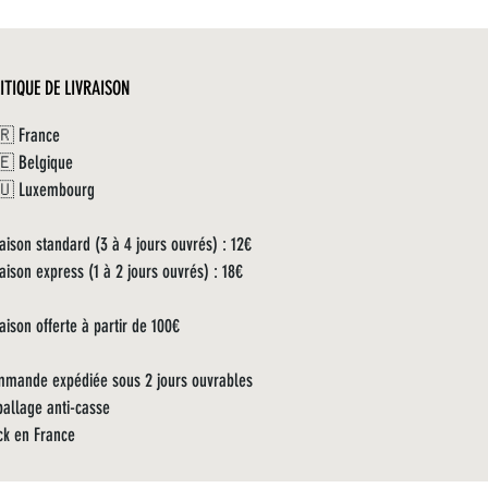
d'un vaste programme d'innovations. Il
transforme les anciennes terrasses étroites en
larges terrasses, permettant ainsi une utilisation
ITIQUE DE LIVRAISON
plus efficace de l'espace et une meilleure
exposition au soleil.
 France
 Belgique
Quinta do Noval forge sa renommée avec sa
🇺 Luxembourg
décision de déclarer son Porto Vintage et son
Porto Nacional Vintage 1931. En effet, avec la
raison standard (3 à 4 jours ouvrés) : 12€
récession mondiale et les énormes expéditions
raison express (1 à 2 jours ouvrés) : 18€
de Portos Vintage 1927, presque toutes les
maisons décident de ne pas déclarer le Vintage
1931. Ce succès établit Quinta do Noval parmi les
raison offerte à partir de 100€
grands noms de Portos Vintage sur le marché
anglais et américain, une position leader toujours
mande expédiée sous 2 jours ouvrables
conservée depuis lors.
allage anti-casse
ck en France
Depuis 1993, Quinta do Noval fait partie du groupe
viticole international AXA Millésimes.