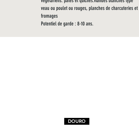
végétariens: pâtes et quiches.viandes blanches type
veau ou poulet ou rouges, planches de charcuteries et
fromages
Potentiel de garde : 8-10 ans.
DOURO