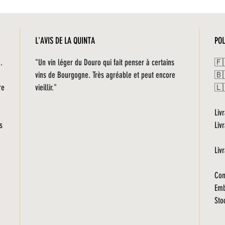
L'AVIS DE LA QUINTA
POL
.
"Un vin léger du Douro qui fait penser à certains
🇫
vins de Bourgogne. Très agréable et peut encore
🇧
re
vieillir."
🇱
Liv
s
Liv
Liv
Com
Emb
Sto