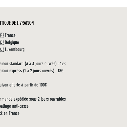
Cima Corgo, la plus prestigieuse
région viticole de la vallée du Douro.
ITIQUE DE LIVRAISON
La Quinta de Nápoles, sur la rive
gauche du fleuve Tedo, s’étend sur
 France
environ 30 hectares. Acquise en 1988,
 Belgique
la Quinta Do Carril, se situe à côté de
🇺 Luxembourg
la Quinta de Nápoles et s’étend sur 9
hectares. Aujourd’hui, Dirk Niepoort
raison standard (3 à 4 jours ouvrés) : 12€
produit également des vins dans les
raison express (1 à 2 jours ouvrés) : 18€
régions de Bairrada, Dão, Vinho Verde
et Jerez avec le même souci du respect
de respect du terroir.
raison offerte à partir de 100€
mande expédiée sous 2 jours ouvrables
allage anti-casse
ck en France