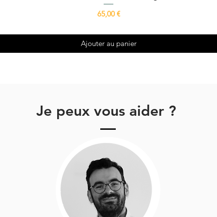
Prix
65,00 €
Ajouter au panier
Je peux vous aider ?