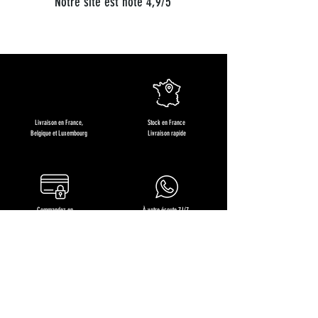
Notre site est noté 4,9/5
Livraison en France,
Stock en France
Belgique et Luxembourg
Livraison rapide
Commandez en
À votre écoute 7J/7
toute sérénité
+33 (0)6 68 36 71 64
Restons en contact !
Recevez des offres exclusives, les nouveautés produits et
nos recettes gourmandes !