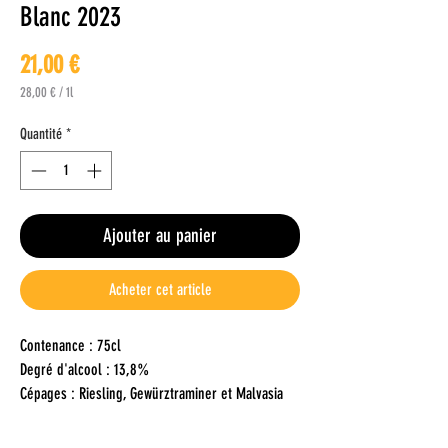
Blanc 2023
Prix
21,00 €
28,00 €
/
1l
28,00 €
pour
Quantité
*
1
Litre
Ajouter au panier
Acheter cet article
Contenance : 75cl
Degré d'alcool : 13,8%
Cépages : Riesling, Gewürztraminer et Malvasia
Fina