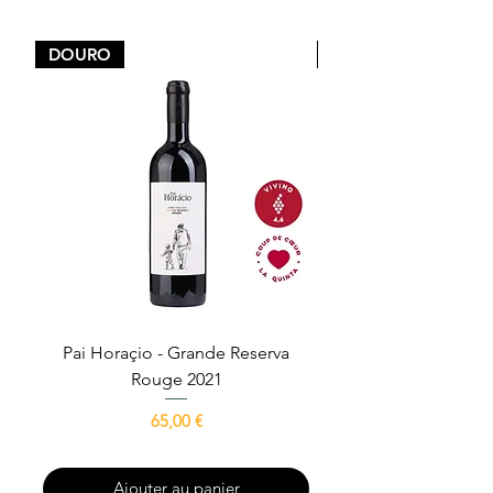
DOURO
DOURO
Pai Horaçio - Grande Reserva
Avô Escrivão - Gra
Rouge 2021
Prix
65,00 €
Ajouter au panier