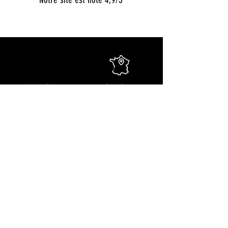
Livraison en France,
Stock en France
Belgique et Luxembourg
Livraison rapide
Commandez en
À votre écoute 7J/7
toute sérénité
+33 (0)6 68 36 71 64
Restons en contact !
Recevez des offres exclusives, les nouveautés produits et
nos recettes gourmandes !