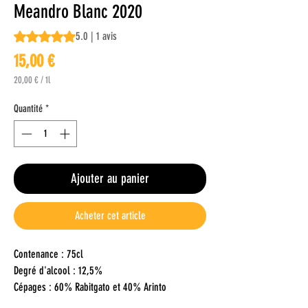
Meandro Blanc 2020
La note est de 5.0 sur cinq étoiles selon 1 avis
5.0 | 1 avis
Prix
15,00 €
20,00 €
/
1l
20,00 €
pour
Quantité
*
1
Litre
Ajouter au panier
Acheter cet article
Contenance : 75cl
Degré d'alcool : 12,5%
Cépages : 60% Rabitgato et 40% Arinto
Récompenses :