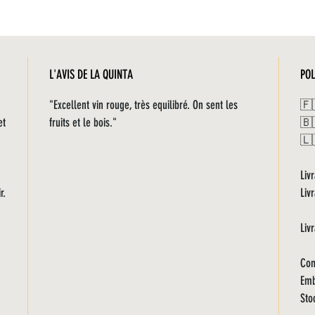
L'AVIS DE LA QUINTA
POL
"Excellent vin rouge, très equilibré. On sent les
🇫
et
fruits et le bois."
🇧
🇱
Liv
r.
Liv
Liv
Com
Emb
Sto