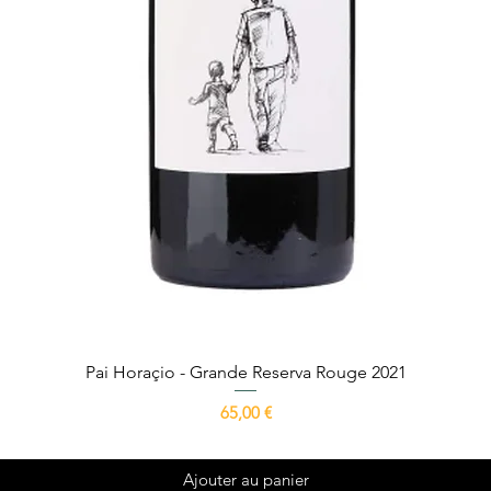
Aperçu rapide
Pai Horaçio - Grande Reserva Rouge 2021
Prix
65,00 €
Ajouter au panier