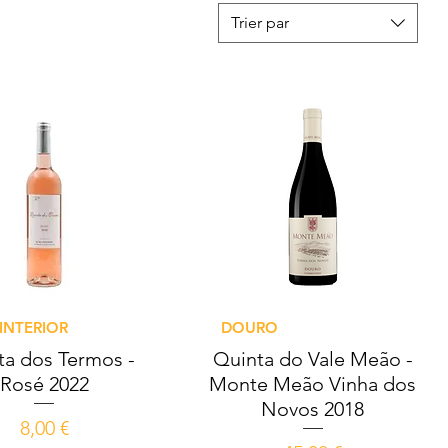
Trier par
Aperçu rapide
Aperçu rapide
 INTERIOR
DOURO
ta dos Termos -
Quinta do Vale Meão -
Rosé 2022
Monte Meão Vinha dos
Novos 2018
Prix
8,00 €