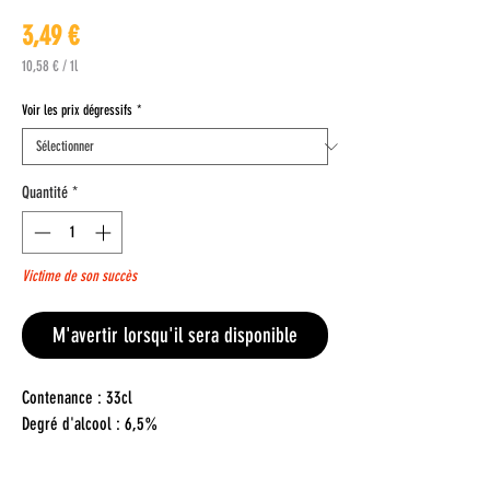
Prix
3,49 €
10,58 €
/
1l
10,58 €
pour
Voir les prix dégressifs
*
1
Litre
Quantité
*
Victime de son succès
M'avertir lorsqu'il sera disponible
Contenance : 33cl
Degré d'alcool : 6,5%
La marque innovante de bière artisanale