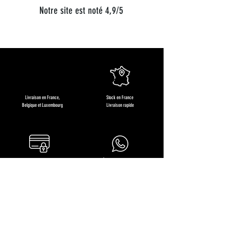
Notre site est noté 4,9/5
Livraison en France,
Stock en France
Belgique et Luxembourg
Livraison rapide
Commandez en
À votre écoute 7J/7
toute sérénité
+33 (0)6 68 36 71 64
Restons en contact !
Recevez des offres exclusives, les nouveautés produits et