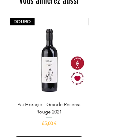
Vous aimerez aussi
Emballage anti-casse
Stock en France
DOURO
DOURO
Pai Horaçio - Grande Reserva
Avô Escrivão - Gra
Rouge 2021
Prix
65,00 €