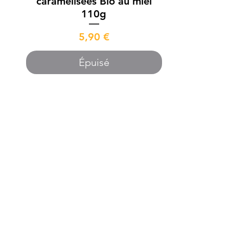
caramélisées Bio au miel
110g
Prix
5,90 €
Épuisé