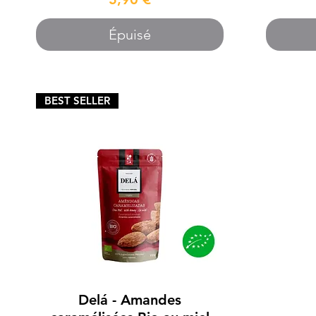
Épuisé
BEST SELLER
Aperçu rapide
Delá - Amandes