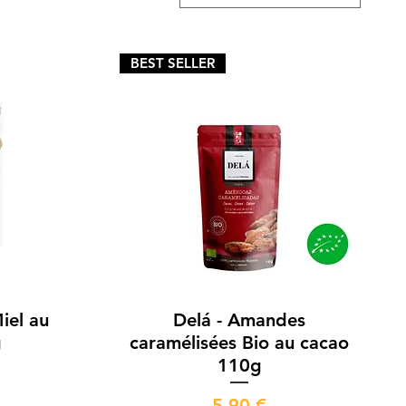
BEST SELLER
Aperçu rapide
iel au
Delá - Amandes
g
caramélisées Bio au cacao
110g
Prix
5,90 €