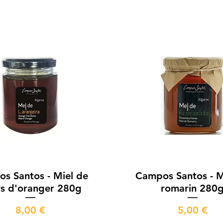
Aperçu rapide
Aperçu rapide
s Santos - Miel de
Campos Santos - M
rs d'oranger 280g
romarin 280
Prix
Prix
8,00 €
5,00 €