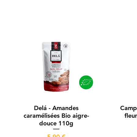
Aperçu rapide
Delá - Amandes
Campo
caramélisées Bio aigre-
fleu
douce 110g
Prix
5,90 €