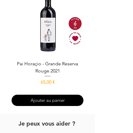
Pai Horaçio - Grande Reserva
Avô Escrivão - Gra
Rouge 2021
Prix
65,00 €
Ajouter au panier
Je peux vous aider ?