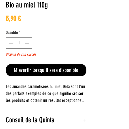
Bio au miel 110g
Prix
5,90 €
Quantité
*
Victime de son succès
M'avertir lorsqu'il sera disponible
Les amandes caramélisées au miel Delá sont l'un
des parfaits exemples de ce que signifie croiser
les produits et obtenir un résultat exceptionnel.
Grâce à une recette développée par les
producteurs à partir de la recette traditionnelle,
Conseil de la Quinta
ils ont pu obtenir un produit très savoureux en
croisant les amandes avec le miel. Un résultat