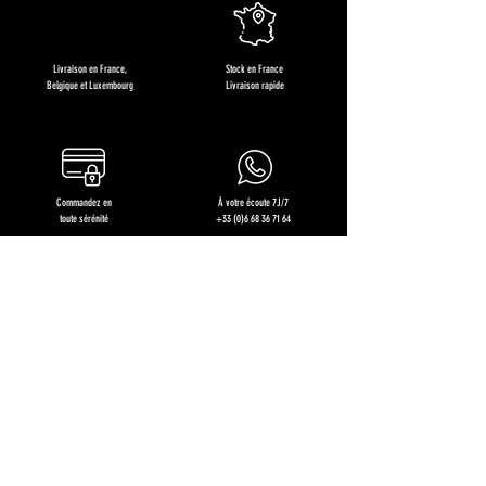
Livraison en France,
Stock en France
Belgique et Luxembourg
Livraison rapide
Commandez en
À votre écoute 7J/7
toute sérénité
+33 (0)6 68 36 71 64
Restons en contact !
Recevez des offres exclusives, les nouveautés produits et
nos recettes gourmandes !
J'en profite !