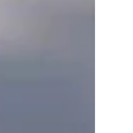
nom de ce cocktail rafraîchissant qui va vous
accompagner tout l'été. Oubliez le Gin To' et passez au
Porto Toni