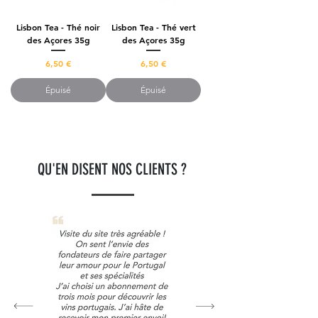
Lisbon Tea - Thé noir
Lisbon Tea - Thé vert
des Açores 35g
des Açores 35g
Prix
Prix
6,50 €
6,50 €
Épuisé
Épuisé
QU'EN DISENT NOS CLIENTS ?