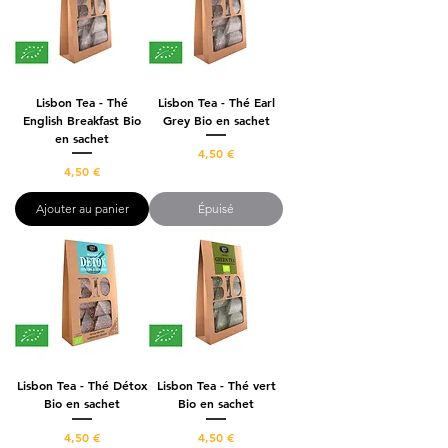
Lisbon Tea - Thé
Lisbon Tea - Thé Earl
English Breakfast Bio
Grey Bio en sachet
en sachet
Prix
4,50 €
Prix
4,50 €
Ajouter au panier
Épuisé
Lisbon Tea - Thé Détox
Lisbon Tea - Thé vert
Bio en sachet
Bio en sachet
Prix
Prix
4,50 €
4,50 €