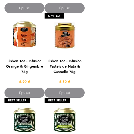
Épuisé
Épuisé
LIMITED
Lisbon Tea - Infusion
Lisbon Tea - Infusion
Orange & Gingembre
Pasteis de Nata &
75g
Cannelle 75g
Prix
Prix
6,90 €
6,50 €
Épuisé
Épuisé
BEST SELLER
BEST SELLER