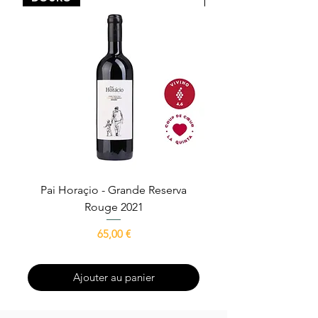
Pai Horaçio - Grande Reserva
Avô Escrivão - Gra
Rouge 2021
Prix
65,00 €
Ajouter au panier