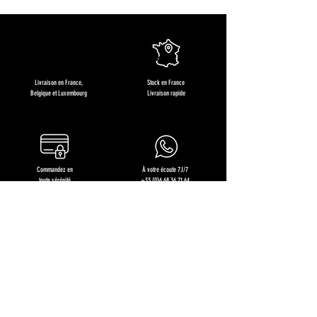
Livraison en France,
Stock en France
Belgique et Luxembourg
Livraison rapide
Commandez en
À votre écoute 7J/7
toute sérénité
+33 (0)6 68 36 71 64
Restons en contact !
Recevez des offres exclusives, les nouveautés produits et
nos recettes gourmandes !
J'en profite !