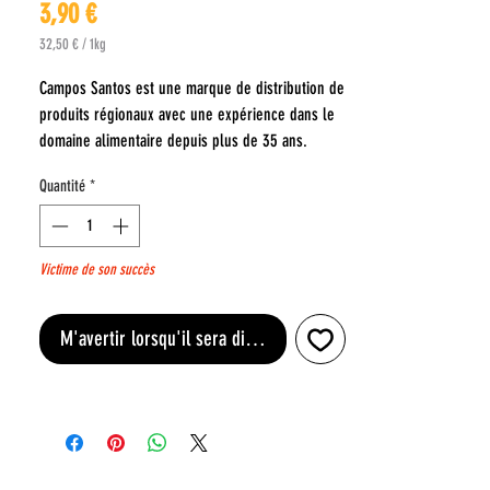
Prix
3,90 €
32,50 €
/
1kg
32,50 €
pour
Campos Santos est une marque de distribution de
1
produits régionaux avec une expérience dans le
Kilogramme
domaine alimentaire depuis plus de 35 ans.
Quantité
*
Fabriqué avec du poisson frais pêché
quotidiennement sur la côte portugaise.
Fabrication artisanale et fait main. Produit naturel,
Victime de son succès
sans colorants ni conservateurs.
Riche en Oméga 3
Ingrédients : Sardine (Sardina pilchardus)
M'avertir lorsqu'il sera disponible
(75%), huile d'olive (23,5%), citron (1%) et sel
(0,5%)