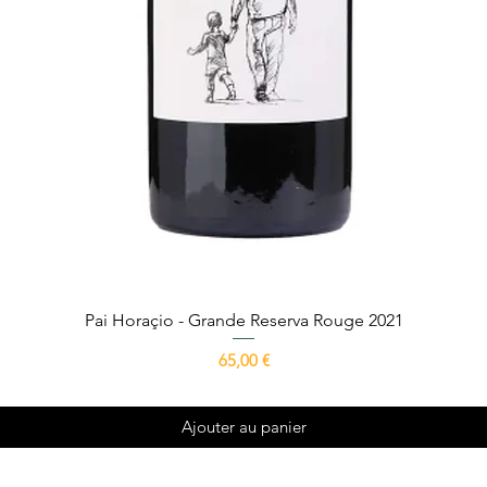
Aperçu rapide
Pai Horaçio - Grande Reserva Rouge 2021
Prix
65,00 €
Ajouter au panier