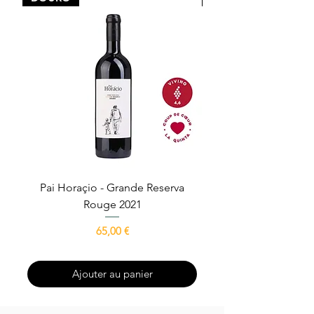
#epicerieportugaise #charcuterie #lomboporco
Pai Horaçio - Grande Reserva
Avô Escrivão - Gra
Rouge 2021
Prix
65,00 €
Ajouter au panier