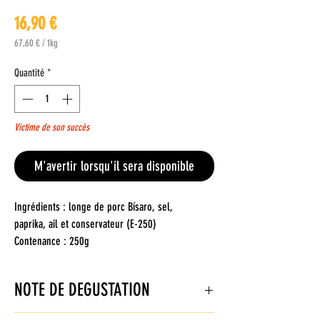
Prix
16,90 €
67,60 €
/
1kg
67,60 €
pour
Quantité
*
1
Kilogramme
Victime de son succès
M'avertir lorsqu'il sera disponible
Ingrédients : longe de porc Bísaro, sel,
paprika, ail et conservateur (E-250)
Contenance : 250g
La Maison Bísaro élève et produit artisanalement
NOTE DE DEGUSTATION
jambons, épaules, charcuterie et viande à partir
de ce Porc Noir de Trás-os-Montes, situé dans le