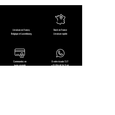
Livraison en France,
Stock en France
Belgique et Luxembourg
Livraison rapide
Commandez en
À votre écoute 7J/7
toute sérénité
+33 (0)6 68 36 71 64
Restons en contact !
Recevez des offres exclusives, les nouveautés produits et
nos recettes gourmandes !
J'en profite !